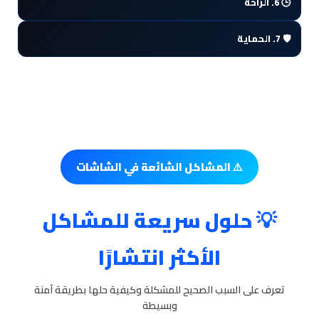
🕒 6. الراحة
+
🎨 استخدم أوضاع الصورة المناسبة
⏰ أطفئ الشاشة لفترات قصيرة
💡 تجنب السطوع العالي لفترات طويلة
🛡️ 7. الحماية
+
🔥 تجنب التشغيل المستمر طوال اليوم
🔒 لا تشارك أجهزتك مع الأطفال
♻️ أعد تشغيل الجهاز بين الحين والآخر
🖥️ تجنب وضع الأجهزة بجانب مصادر حرارة
🛡️ استخدم غطاء حماية عند التنقل
⚠️ المشاكل الشائعة في الشاشات
💡 حلول سريعة للمشاكل
الأكثر انتشارًا
تعرف على السبب الصحيح للمشكلة وكيفية حلها بطريقة آمنة
وبسيطة