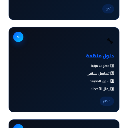
آمن
5
🔧
حلول منظمة
1️⃣ خطوات مرتبة
2️⃣ تسلسل منطقي
3️⃣ سهل المتابعة
4️⃣ يقلل الأخطاء
منظم