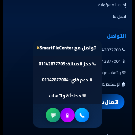
×
تواصل مع SmartFixCenter
📞 حجز الصيانة: 01142877709
📱 دعم فني: 01142877004
💬 محادثة واتساب
💬
📱
📞