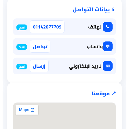
📱 بيانات التواصل
الهاتف
01142877709
📞
نسخ
واتساب
تواصل
💬
نسخ
البريد الإلكتروني
إرسال
📧
نسخ
📍 موقعنا