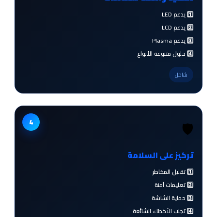
1️⃣ يدعم LED
2️⃣ يدعم LCD
3️⃣ يدعم Plasma
4️⃣ حلول متنوعة الأنواع
شامل
4
🛡️
تركيز على السلامة
1️⃣ تقليل المخاطر
2️⃣ تعليمات آمنة
3️⃣ حماية الشاشة
4️⃣ تجنب الأخطاء الشائعة