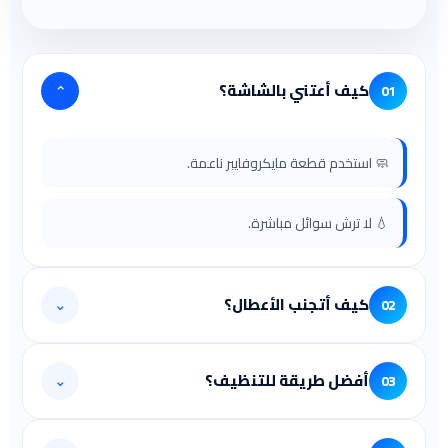
كيف أعتني بالشاشة؟
⌄
01
🧼 استخدم قطعة مايكروفايبر ناعمة.
💧 لا ترش سوائل مباشرة.
كيف أتجنب الأعطال؟
⌄
02
🌡️ تهوية جيدة للجهاز.
أفضل طريقة للتنظيف؟
⌄
03
🔌 تأكد من الكابلات.