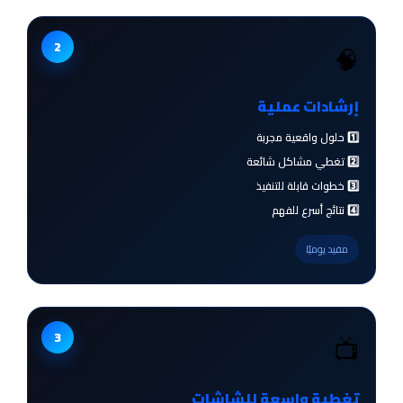
2
🧠
إرشادات عملية
1️⃣ حلول واقعية مجربة
2️⃣ تغطي مشاكل شائعة
3️⃣ خطوات قابلة للتنفيذ
4️⃣ نتائج أسرع للفهم
مفيد يوميًا
3
📺
تغطية واسعة للشاشات