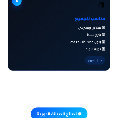
6
📘
مناسب للجميع
1️⃣ مبتدئين ومحترفين
2️⃣ شرح بسيط
3️⃣ بدون مصطلحات معقدة
4️⃣ تجربة سهلة
سهل الفهم
🛠️ نصائح الصيانة الدورية