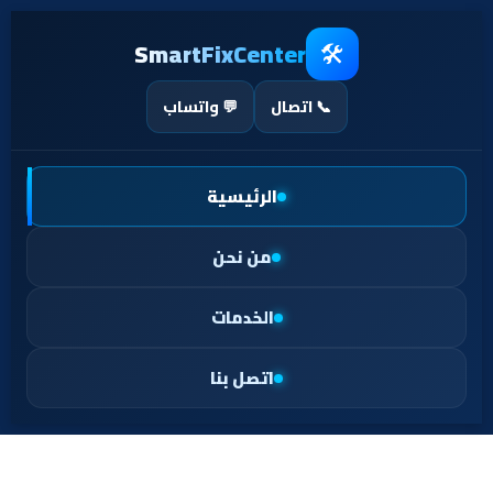
خطي
لى
لمحتوى